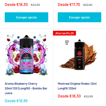
Precio
Precio
Desde
€18,30
Desde
€17,70
Precio
Precio
€22,55
€20,90
de
habitual
de
habitual
venta
venta
Escoger opción
Escoger opción
Ahorras
€4,25
Aroma Blueberry Cherry
Montreal Original Rodeo 12ml
20ml/120 (Longfill) - Bombo Bar
Longfill 120ml
Juice
Precio
Desde
€18,30
Precio
€22,55
de
habitual
Precio
Desde
€16,95
venta
de