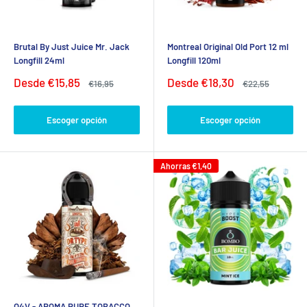
Brutal By Just Juice Mr. Jack
Montreal Original Old Port 12 ml
Longfill 24ml
Longfill 120ml
Precio
Precio
Desde
€15,85
Desde
€18,30
Precio
Precio
€16,95
€22,55
de
habitual
de
habitual
venta
venta
Escoger opción
Escoger opción
Ahorras
€1,40
O4V - AROMA PURE TOBACCO