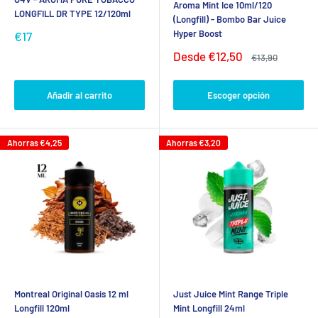
Aroma Mint Ice 10ml/120
LONGFILL DR TYPE 12/120ml
(Longfill) - Bombo Bar Juice
Hyper Boost
Precio
€17
de
Precio
Desde
€12,50
Precio
€13,90
venta
de
habitual
venta
Añadir al carrito
Escoger opción
Ahorras
€4,25
Ahorras
€3,20
Montreal Original Oasis 12 ml
Just Juice Mint Range Triple
Longfill 120ml
Mint Longfill 24ml