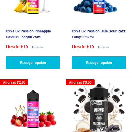
Oxva Ox Passion Pineapple
Oxva Ox Passion Blue Sour Razz
Daiquiri Longfill 24ml
Longfill 24ml
Precio
Precio
Desde
€14
Desde
€14
Precio
Precio
€16,95
€16,95
de
habitual
de
habitual
venta
venta
Escoger opción
Escoger opción
Ahorras
€2,95
Ahorras
€0,50