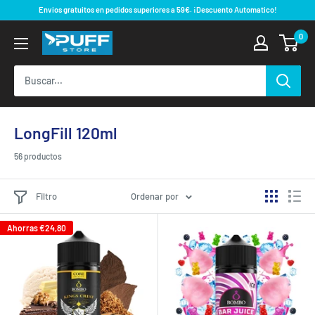
Ir
Envios gratuitos en pedidos superiores a 59€. ¡Descuento Automatico!
directamente
0
al
contenido
LongFill 120ml
56 productos
Filtro
Ordenar por
Ahorras
€24,80