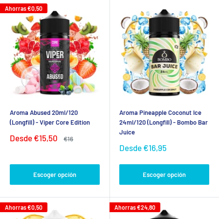
Ahorras
€0,50
Aroma Abused 20ml/120
Aroma Pineapple Coconut Ice
(Longfill) - Viper Core Edition
24ml/120 (Longfill) - Bombo Bar
Juice
Precio
Desde
€15,50
Precio
€16
de
habitual
Precio
Desde
€16,95
venta
de
venta
Escoger opción
Escoger opción
Ahorras
€0,50
Ahorras
€24,80