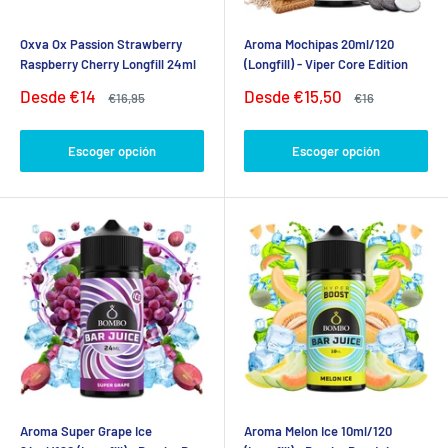
Oxva Ox Passion Strawberry
Aroma Mochipas 20ml/120
Raspberry Cherry Longfill 24ml
(Longfill) - Viper Core Edition
Precio
Precio
Desde
€14
Desde
€15,50
Precio
Precio
€16,95
€16
de
habitual
de
habitual
venta
venta
Escoger opción
Escoger opción
Aroma Super Grape Ice
Aroma Melon Ice 10ml/120