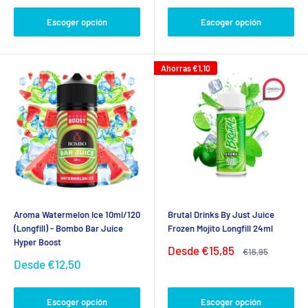
venta
Escoger opción
Escoger opción
Ahorras
€1,10
Aroma Watermelon Ice 10ml/120
Brutal Drinks By Just Juice
(Longfill) - Bombo Bar Juice
Frozen Mojito Longfill 24ml
Hyper Boost
Precio
Desde
€15,85
Precio
€16,95
de
habitual
Precio
Desde
€12,50
venta
de
venta
Escoger opción
Escoger opción