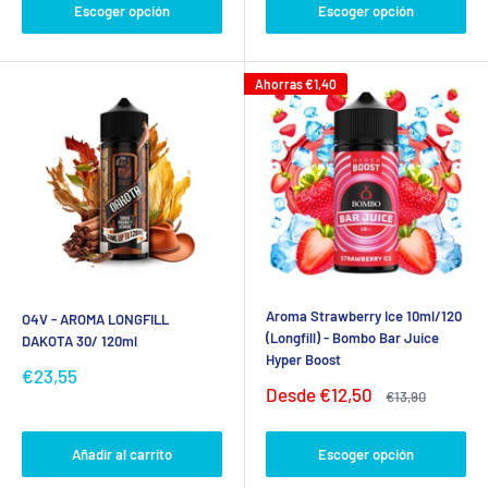
Escoger opción
Escoger opción
Ahorras
€1,40
Aroma Strawberry Ice 10ml/120
O4V - AROMA LONGFILL
(Longfill) - Bombo Bar Juice
DAKOTA 30/ 120ml
Hyper Boost
Precio
€23,55
Precio
de
Desde
€12,50
Precio
€13,90
de
habitual
venta
venta
Añadir al carrito
Escoger opción