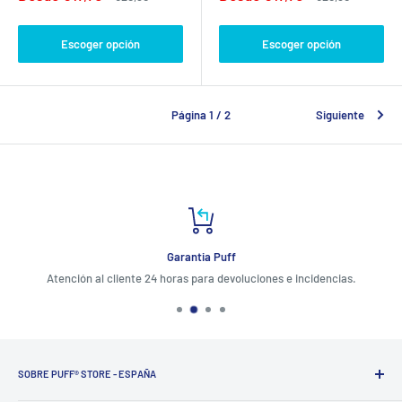
de
habitual
de
habitual
venta
venta
Escoger opción
Escoger opción
Página 1 / 2
Siguiente
Garantia Puff
Atención al cliente 24 horas para devoluciones e incidencias.
SOBRE PUFF® STORE - ESPAÑA