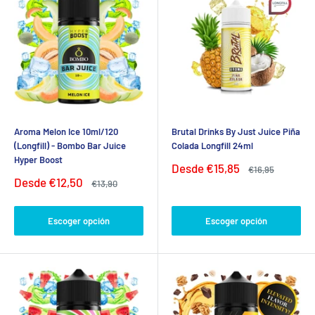
Aroma Melon Ice 10ml/120
Brutal Drinks By Just Juice Piña
(Longfill) - Bombo Bar Juice
Colada Longfill 24ml
Hyper Boost
Precio
Desde
€15,85
Precio
€16,95
de
habitual
Precio
Desde
€12,50
Precio
€13,90
venta
de
habitual
venta
Escoger opción
Escoger opción