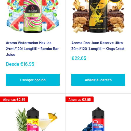
Aroma Watermelon Max Ice
Aroma Don Juan Reserve Ultra
24ml/120 (Longfill) - Bombo Bar
30ml/120 (Longfill) - Kings Crest
Juice
Precio
€22,65
de
Precio
Desde
€16,95
venta
de
venta
Escoger opción
Añadir al carrito
Ahorras
€2,95
Ahorras
€2,95