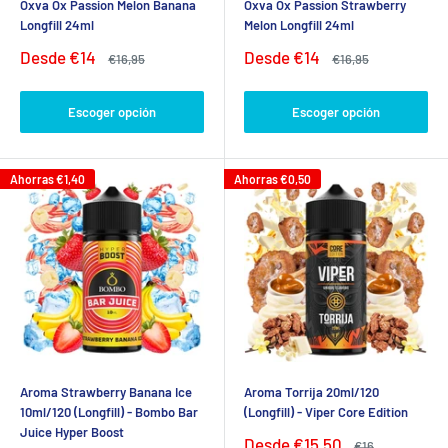
Oxva Ox Passion Melon Banana
Oxva Ox Passion Strawberry
Longfill 24ml
Melon Longfill 24ml
Precio
Precio
Desde
€14
Desde
€14
Precio
Precio
€16,95
€16,95
de
habitual
de
habitual
venta
venta
Escoger opción
Escoger opción
Ahorras
€1,40
Ahorras
€0,50
Aroma Strawberry Banana Ice
Aroma Torrija 20ml/120
10ml/120 (Longfill) - Bombo Bar
(Longfill) - Viper Core Edition
Juice Hyper Boost
Precio
Desde
€15,50
Precio
€16