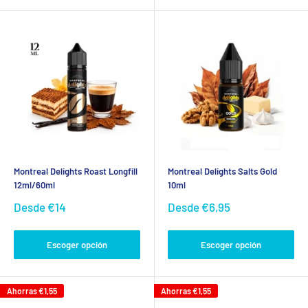
Montreal Delights Roast Longfill
Montreal Delights Salts Gold
12ml/60ml
10ml
Precio
Precio
Desde
€14
Desde
€6,95
de
de
venta
venta
Escoger opción
Escoger opción
Ahorras
€1,55
Ahorras
€1,55