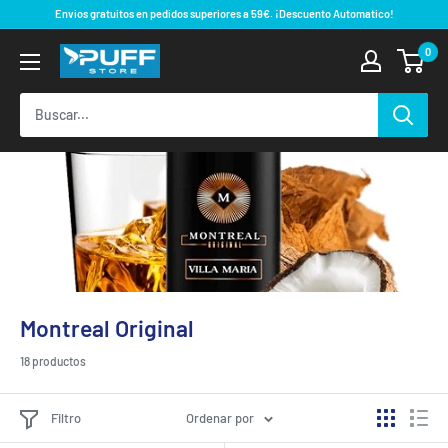
Ir
Envios gratuitos en pedidos superiores a 59€. ¡Descuento Automatico!
directamente
0
al
contenido
Montreal Original
18 productos
Filtro
Ordenar por