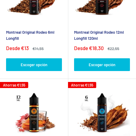
Montreal Original Rodeo 6ml
Montreal Original Rodeo 12ml
Longfill
Longfill 120ml
Precio
Precio
Desde
€13
Desde
€18,30
Precio
Precio
€14,55
€22,55
de
habitual
de
habitual
venta
venta
Escoger opción
Escoger opción
Ahorras
€1,55
Ahorras
€1,55