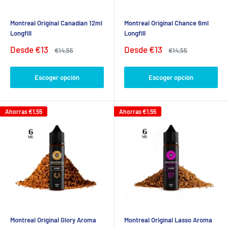
Montreal Original Canadian 12ml
Montreal Original Chance 6ml
Longfill
Longfill
Precio
Precio
Desde
€13
Desde
€13
Precio
Precio
€14,55
€14,55
de
habitual
de
habitual
venta
venta
Escoger opción
Escoger opción
Ahorras
€1,55
Ahorras
€1,55
Montreal Original Glory Aroma
Montreal Original Lasso Aroma