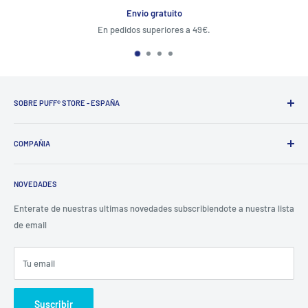
Garantia Puff
Atención al cliente 24 horas para devoluciones e incidencias
SOBRE PUFF® STORE - ESPAÑA
PUFF®
ofrece soluciones a los fumadores del tercer milenio,
desarrollando productos seguros, certificados y de tendencia.
COMPAÑIA
PUFF®
es una cadena de tiendas especializada en la venta de
Aviso Legal
soluciones para el humo digital, y más.
NOVEDADES
Términos de Servicio
Con casi
500 puntos de venta
, existentes y futuros, puff conoce
Envios
Enterate de nuestras ultimas novedades subscribiendote a nuestra lista
bien cuales son los elementos y las características que una tienda
de email
Privacidad
tiene que conseguir para tener éxito.
Refund policy
Tu email
Puff Store - España operada por:
B66068016
Suscribir
Businesskyline sl