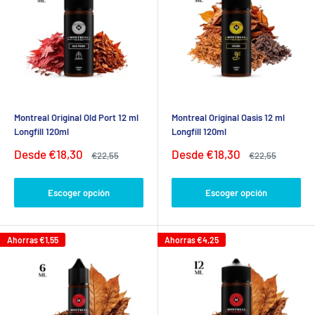
Montreal Original Old Port 12 ml
Montreal Original Oasis 12 ml
Longfill 120ml
Longfill 120ml
Precio
Precio
Desde
€18,30
Desde
€18,30
Precio
Precio
€22,55
€22,55
de
habitual
de
habitual
venta
venta
Escoger opción
Escoger opción
Ahorras
€1,55
Ahorras
€4,25