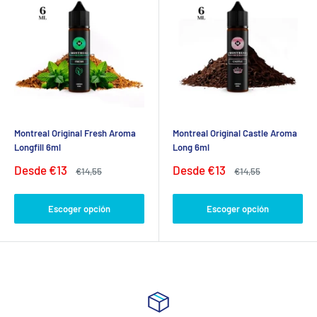
Montreal Original Fresh Aroma
Montreal Original Castle Aroma
Longfill 6ml
Long 6ml
Precio
Precio
Desde
€13
Desde
€13
Precio
Precio
€14,55
€14,55
de
habitual
de
habitual
venta
venta
Escoger opción
Escoger opción