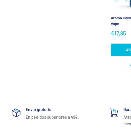
Aroma Heise
Vape
Precio
€17,85
de
venta
Aña
Envio gratuito
Gara
En pedidos superiores a 49€.
Aten
devo