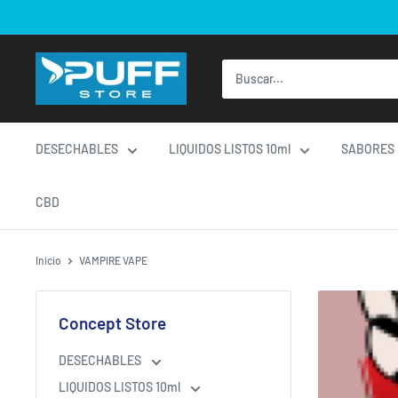
Ir
directamente
al
contenido
DESECHABLES
LIQUIDOS LISTOS 10ml
SABORES
CBD
Inicio
VAMPIRE VAPE
Concept Store
DESECHABLES
LIQUIDOS LISTOS 10ml