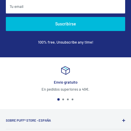
Tu email
Suscribirse
100% free, Unsubscribe any time!
Envio gratuito
En pedidos superiores a 49€.
SOBRE PUFF® STORE - ESPAÑA
PUFF®
ofrece soluciones a los fumadores del tercer milenio,