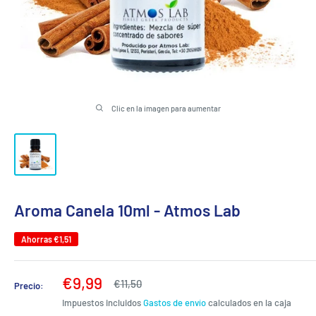
Clic en la imagen para aumentar
Aroma Canela 10ml - Atmos Lab
Ahorras
€1,51
Precio
€9,99
Precio
€11,50
Precio:
habitual
de
Impuestos incluidos
Gastos de envío
calculados en la caja
venta