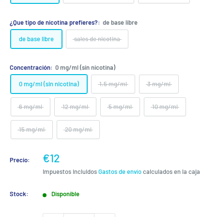
¿Que tipo de nicotina prefieres?:
de base libre
de base libre
sales de nicotina
Concentración:
0 mg/ml (sin nicotina)
0 mg/ml (sin nicotina)
1.5 mg/ml
3 mg/ml
6 mg/ml
12 mg/ml
5 mg/ml
10 mg/ml
15 mg/ml
20 mg/ml
Precio
€12
Precio:
de
Impuestos incluidos
Gastos de envío
calculados en la caja
venta
Stock:
Disponible