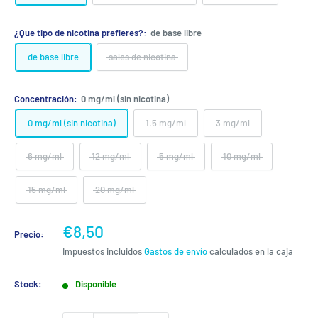
¿Que tipo de nicotina prefieres?:
de base libre
de base libre
sales de nicotina
Concentración:
0 mg/ml (sin nicotina)
0 mg/ml (sin nicotina)
1.5 mg/ml
3 mg/ml
6 mg/ml
12 mg/ml
5 mg/ml
10 mg/ml
15 mg/ml
20 mg/ml
Precio
€8,50
Precio:
de
Impuestos incluidos
Gastos de envío
calculados en la caja
venta
Stock:
Disponible