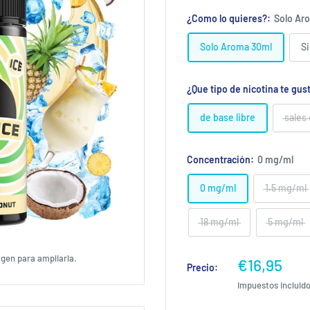
¿Como lo quieres?:
Solo Ar
Solo Aroma 30ml
Si
¿Que tipo de nicotina te gus
de base libre
sales
Concentración:
0 mg/ml
0 mg/ml
1.5 mg/ml
18 mg/ml
5 mg/ml
agen para ampliarla.
Precio
€16,95
Precio:
de
Impuestos incluid
venta