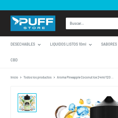
Ir
directamente
al
contenido
DESECHABLES
LIQUIDOS LISTOS 10ml
SABORES
CBD
Inicio
Todos los productos
Aroma Pineapple Coconut Ice 24ml/120 ...