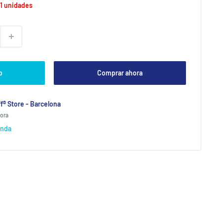
1 unidades
o
Comprar ahora
f® Store - Barcelona
hora
enda