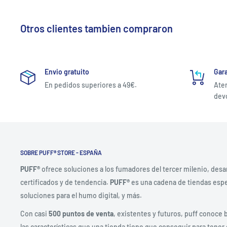
Otros clientes tambien compraron
Envio gratuito
Gara
En pedidos superiores a 49€.
Aten
devo
SOBRE PUFF® STORE - ESPAÑA
PUFF®
ofrece soluciones a los fumadores del tercer milenio, desa
certificados y de tendencia.
PUFF®
es una cadena de tiendas espec
soluciones para el humo digital, y más.
Con casi
500 puntos de venta
, existentes y futuros, puff conoce 
las características que una tienda tiene que conseguir para tener 