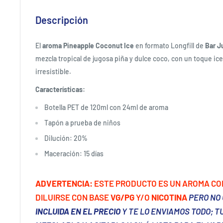
Descripción
El
aroma Pineapple Coconut Ice
en formato Longfill de
Bar J
mezcla tropical de jugosa piña y dulce coco, con un toque ic
irresistible.
Características:
Botella PET de 120ml con 24ml de aroma
Tapón a prueba de niños
Dilución: 20%
Maceración: 15 días
ADVERTENCIA:
ESTE PRODUCTO ES UN AROMA C
DILUIRSE CON BASE
VG/PG
Y/O
NICOTINA
PERO NO
INCLUIDA EN EL PRECIO
Y TE LO ENVIAMOS TODO; T