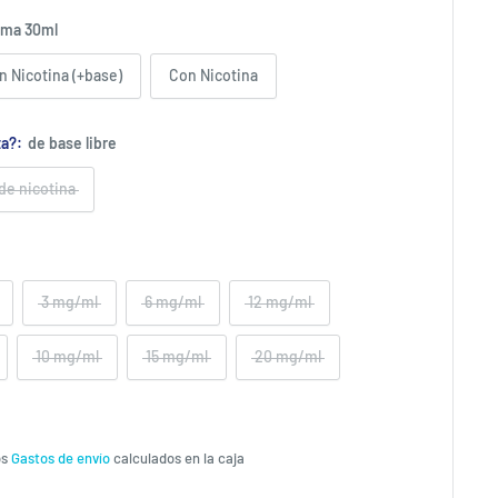
oma 30ml
n Nicotina (+base)
Con Nicotina
ta?:
de base libre
 de nicotina
3 mg/ml
6 mg/ml
12 mg/ml
10 mg/ml
15 mg/ml
20 mg/ml
os
Gastos de envío
calculados en la caja