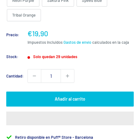
Neon Purple
Sakura Pink
Speed Blue
Tribal Orange
Precio
€19,90
Precio:
de
Impuestos incluidos
Gastos de envío
calculados en la caja
venta
Stock:
Solo quedan 29 unidades
Cantidad:
Añadir al carrito
Retiro disponible en Puff® Store - Barcelona