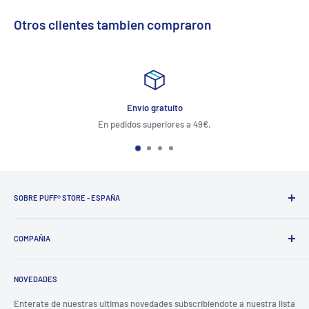
Otros clientes tambien compraron
Envio gratuito
En pedidos superiores a 49€.
SOBRE PUFF® STORE - ESPAÑA
PUFF®
ofrece soluciones a los fumadores del tercer milenio,
desarrollando productos seguros, certificados y de tendencia.
COMPAÑIA
PUFF®
es una cadena de tiendas especializada en la venta de
Aviso Legal
soluciones para el humo digital, y más.
NOVEDADES
Términos de Servicio
Con casi
500 puntos de venta
, existentes y futuros, puff conoce
Envios
Enterate de nuestras ultimas novedades subscribiendote a nuestra lista