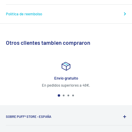
Política de reembolso
Otros clientes tambien compraron
Envio gratuito
En pedidos superiores a 49€.
Atención al cli
SOBRE PUFF® STORE - ESPAÑA
PUFF®
ofrece soluciones a los fumadores del tercer milenio,