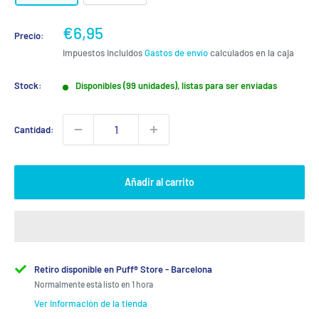
Precio
€6,95
Precio:
de
Impuestos incluidos
Gastos de envío
calculados en la caja
venta
Stock:
Disponibles (99 unidades), listas para ser enviadas
Cantidad:
Añadir al carrito
Retiro disponible en Puff® Store - Barcelona
Normalmente está listo en 1 hora
Ver información de la tienda