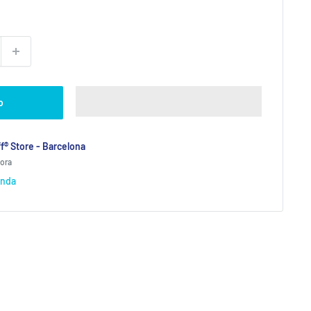
o
f® Store - Barcelona
hora
enda