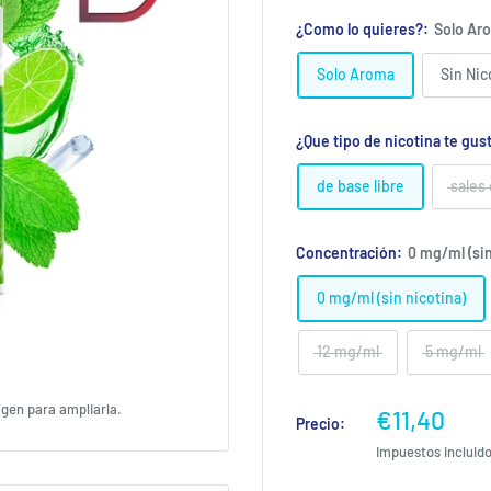
¿Como lo quieres?:
Solo Ar
Solo Aroma
Sin Nic
¿Que tipo de nicotina te gus
de base libre
sales
Concentración:
0 mg/ml (sin
0 mg/ml (sin nicotina)
12 mg/ml
5 mg/ml
agen para ampliarla.
Precio
€11,40
Precio:
de
Impuestos incluid
venta