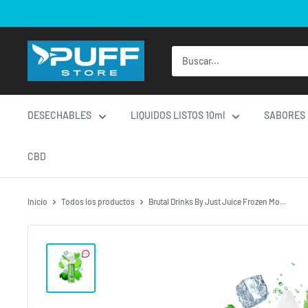
Ir
directamente
al
contenido
DESECHABLES
LIQUIDOS LISTOS 10ml
SABORES
CBD
Inicio
Todos los productos
Brutal Drinks By Just Juice Frozen Mo...