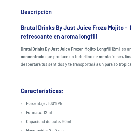
Descripción
Brutal Drinks By Just Juice Froze Mojito -
refrescante en aroma longfill
Brutal Drinks By Just Juice Frozen Mojito Longfill 12ml
, es u
concentrado
que produce un torbellino de
menta
fresca,
li
despertará tus sentidos y te transportará a un paraíso tropica
Características:
Porcentaje: 100%PG
Formato: 12ml
Capacidad de bote: 60ml
Maceración: 2 a 7 días