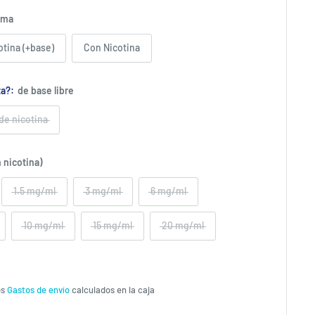
oma
otina (+base)
Con Nicotina
ta?:
de base libre
 de nicotina
 nicotina)
1.5 mg/ml
3 mg/ml
6 mg/ml
10 mg/ml
15 mg/ml
20 mg/ml
os
Gastos de envío
calculados en la caja