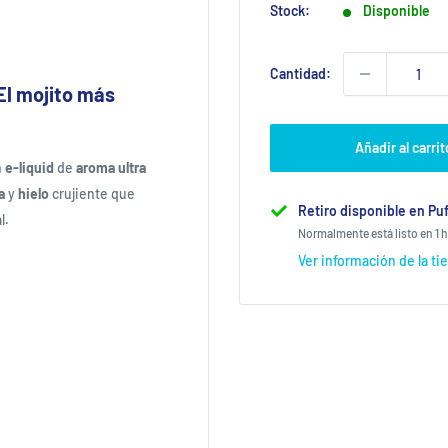
Stock:
Disponible
Cantidad:
 El mojito más
Añadir al carrit
n
e-liquid
de
aroma ultra
ma
y
hielo
crujiente que
Retiro disponible en Puf
l.
Normalmente está listo en 1 
Ver información de la ti