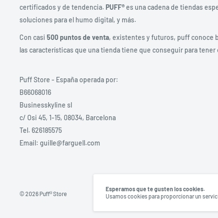
certificados y de tendencia.
PUFF®
es una cadena de tiendas espec
soluciones para el humo digital, y más.
Con casi
500 puntos de venta
, existentes y futuros, puff conoce 
las características que una tienda tiene que conseguir para tener 
Puff Store - España operada por:
B66068016
Businesskyline sl
c/ Osi 45, 1-15, 08034, Barcelona
Tel. 626185575
Email: guille@farguell.com
Esperamos que te gusten los cookies.
© 2026 Puff® Store
Usamos cookies para proporcionar un servicio