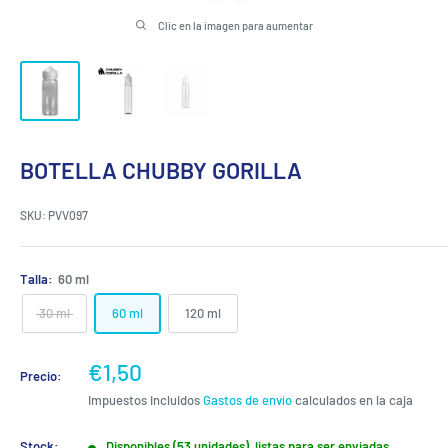
Clic en la imagen para aumentar
BOTELLA CHUBBY GORILLA
SKU:
PVV097
Talla:
60 ml
30 ml
60 ml
120 ml
Precio
€1,50
Precio:
de
Impuestos incluidos
Gastos de envío
calculados en la caja
venta
Stock:
Disponibles (53 unidades), listas para ser enviadas