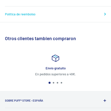
Política de reembolso
Otros clientes tambien compraron
Envio gratuito
edidos superiores a 49€.
Atención al cliente 
SOBRE PUFF® STORE - ESPAÑA
PUFF®
ofrece soluciones a los fumadores del tercer milenio,