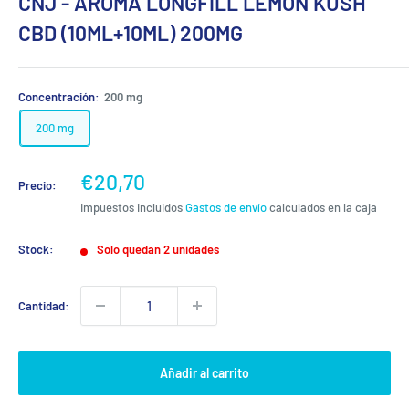
CNJ - AROMA LONGFILL LEMON KUSH
CBD (10ML+10ML) 200MG
Concentración:
200 mg
200 mg
Precio
€20,70
Precio:
de
Impuestos incluidos
Gastos de envío
calculados en la caja
venta
Stock:
Solo quedan 2 unidades
Cantidad:
Añadir al carrito