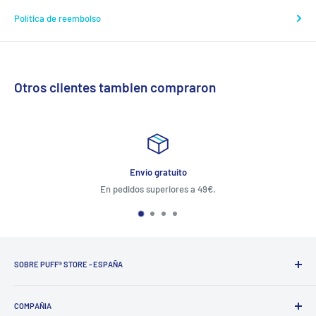
Política de reembolso
Otros clientes tambien compraron
Envio gratuito
En pedidos superiores a 49€.
SOBRE PUFF® STORE - ESPAÑA
PUFF®
ofrece soluciones a los fumadores del tercer milenio,
desarrollando productos seguros, certificados y de tendencia.
COMPAÑIA