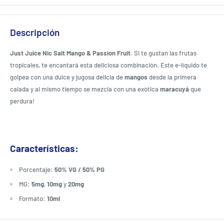
Descripción
Just Juice Nic Salt Mango & Passion Fruit.
Si te gustan las frutas
tropicales, te encantará esta deliciosa combinación. Este e-líquido te
golpea con una dulce y jugosa delicia de
mangos
desde la primera
calada y al mismo tiempo se mezcla con una exótica
maracuyá
que
perdura!
Características:
Porcentaje:
50% VG / 50% PG
MG:
5mg
,
10mg
y
20mg
Formato:
10ml