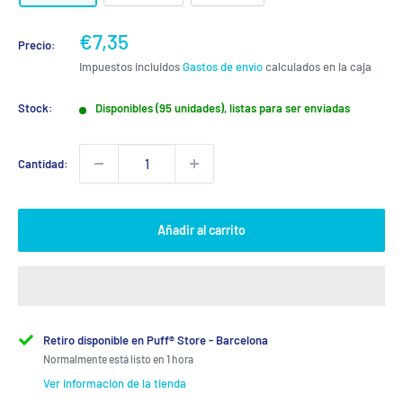
Precio
€7,35
Precio:
de
Impuestos incluidos
Gastos de envío
calculados en la caja
venta
Stock:
Disponibles (95 unidades), listas para ser enviadas
Cantidad:
Añadir al carrito
Retiro disponible en Puff® Store - Barcelona
Normalmente está listo en 1 hora
Ver información de la tienda