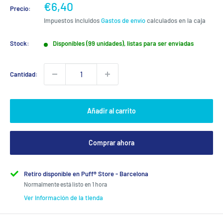
Precio
€6,40
Precio:
de
Impuestos incluidos
Gastos de envío
calculados en la caja
venta
Stock:
Disponibles (99 unidades), listas para ser enviadas
Cantidad:
Añadir al carrito
Comprar ahora
Retiro disponible en Puff® Store - Barcelona
Normalmente está listo en 1 hora
Ver información de la tienda