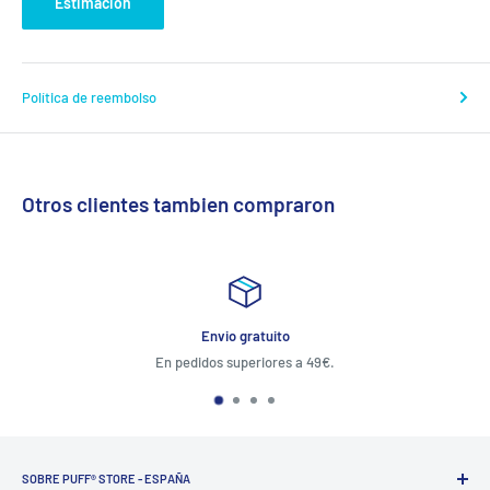
Estimación
Política de reembolso
Otros clientes tambien compraron
Envio gratuito
En pedidos superiores a 49€.
Atención al cli
SOBRE PUFF® STORE - ESPAÑA