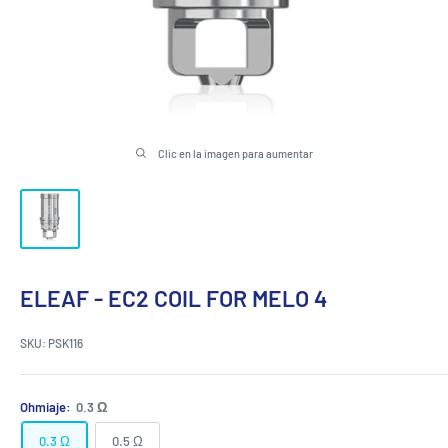
Clic en la imagen para aumentar
ELEAF - EC2 COIL FOR MELO 4
SKU:
PSK116
Ohmiaje:
0.3 Ω
0.3 Ω
0.5 Ω