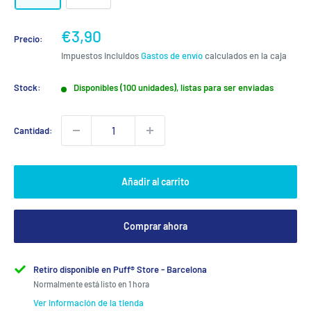
Precio
€3,90
Precio:
de
Impuestos incluidos
Gastos de envío
calculados en la caja
venta
Stock:
Disponibles (100 unidades), listas para ser enviadas
Cantidad:
Añadir al carrito
Comprar ahora
Retiro disponible en Puff® Store - Barcelona
Normalmente está listo en 1 hora
Ver información de la tienda