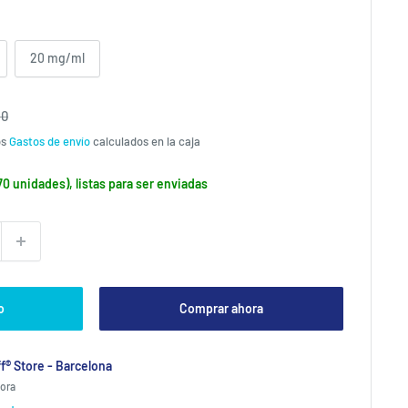
20 mg/ml
io
90
ual
os
Gastos de envío
calculados en la caja
70 unidades), listas para ser enviadas
o
Comprar ahora
f® Store - Barcelona
hora