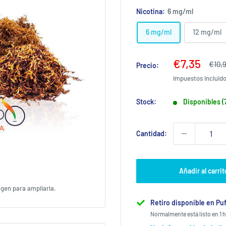
Nicotina:
6 mg/ml
6 mg/ml
12 mg/ml
Precio
€7,35
Prec
€10,
Precio:
habit
de
Impuestos incluid
venta
Stock:
Disponibles (
Cantidad:
Añadir al carrit
agen para ampliarla.
Retiro disponible en Puf
Normalmente está listo en 1 