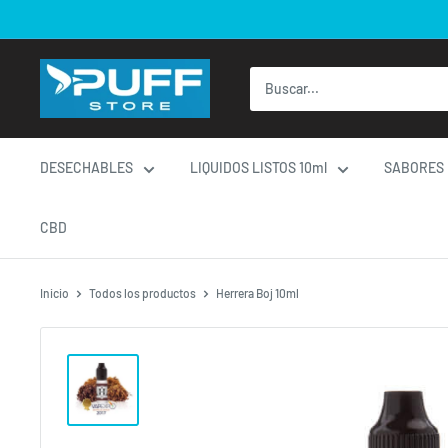
Ir
directamente
al
contenido
DESECHABLES
LIQUIDOS LISTOS 10ml
SABORES
CBD
Inicio
Todos los productos
Herrera Boj 10ml