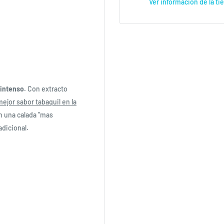
Ver información de la ti
intenso
. Con extracto
ejor sabor tabaquil en la
n una calada "mas
adicional.