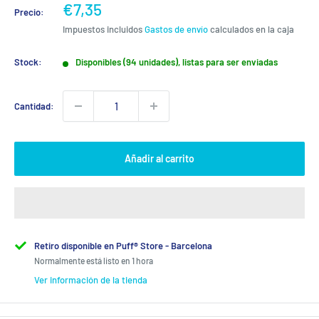
Precio
€7,35
Precio:
de
Impuestos incluidos
Gastos de envío
calculados en la caja
venta
Stock:
Disponibles (94 unidades), listas para ser enviadas
Cantidad:
Añadir al carrito
Retiro disponible en Puff® Store - Barcelona
Normalmente está listo en 1 hora
Ver información de la tienda