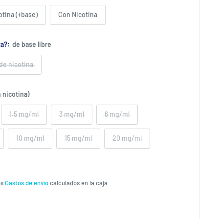
otina (+base)
Con Nicotina
ta?:
de base libre
 de nicotina
 nicotina)
1.5 mg/ml
3 mg/ml
6 mg/ml
10 mg/ml
15 mg/ml
20 mg/ml
os
Gastos de envío
calculados en la caja