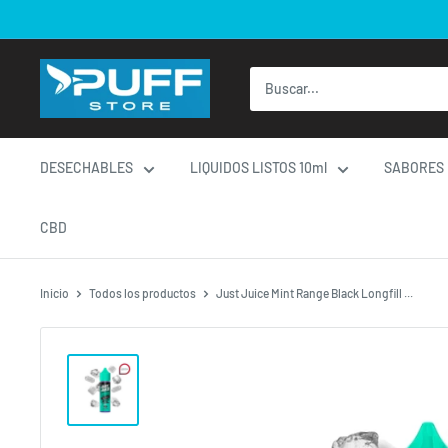
Ir
directamente
al
contenido
DESECHABLES
LIQUIDOS LISTOS 10ml
SABORES
CBD
Inicio
Todos los productos
Just Juice Mint Range Black Longfill ...