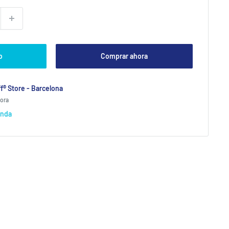
o
Comprar ahora
f® Store - Barcelona
hora
enda