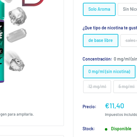
Solo Aroma
Sin Nic
¿Que tipo de nicotina te gus
de base libre
sales
Concentración:
0 mg/ml (sin
0 mg/ml (sin nicotina)
12 mg/ml
5 mg/ml
Precio
€11,40
Precio:
de
agen para ampliarla.
Impuestos incluid
venta
Stock:
Disponible