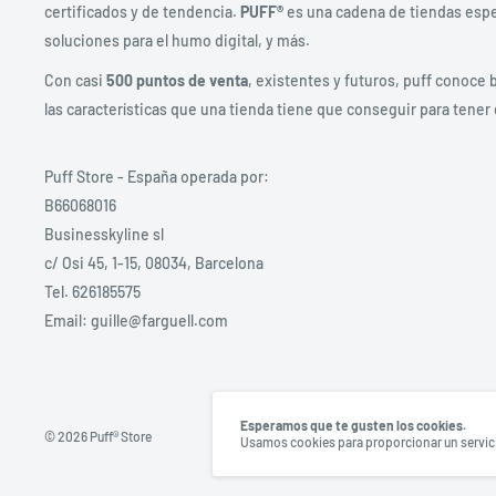
certificados y de tendencia.
PUFF®
es una cadena de tiendas espec
soluciones para el humo digital, y más.
Con casi
500 puntos de venta
, existentes y futuros, puff conoce 
las características que una tienda tiene que conseguir para tener 
Puff Store - España operada por:
B66068016
Businesskyline sl
c/ Osi 45, 1-15, 08034, Barcelona
Tel. 626185575
Email: guille@farguell.com
Esperamos que te gusten los cookies.
© 2026 Puff® Store
Usamos cookies para proporcionar un servicio