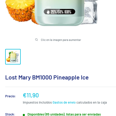
Clic en la imagen para aumentar
Lost Mary BM1000 Pineapple Ice
Precio
€11,90
Precio:
de
Impuestos incluidos
Gastos de envío
calculados en la caja
venta
Stock:
Disponibles (85 unidades), listas para ser enviadas