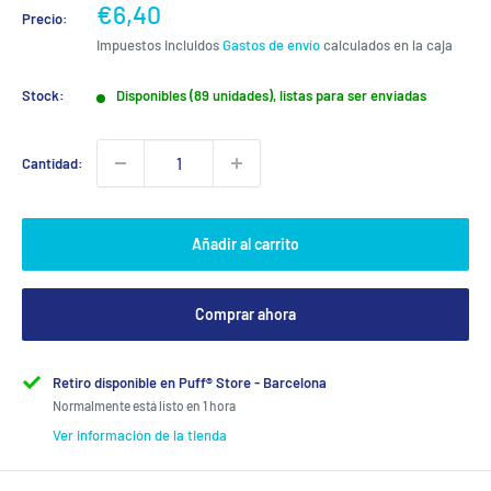
Precio
€6,40
Precio:
de
Impuestos incluidos
Gastos de envío
calculados en la caja
venta
Stock:
Disponibles (89 unidades), listas para ser enviadas
Cantidad:
Añadir al carrito
Comprar ahora
Retiro disponible en Puff® Store - Barcelona
Normalmente está listo en 1 hora
Ver información de la tienda