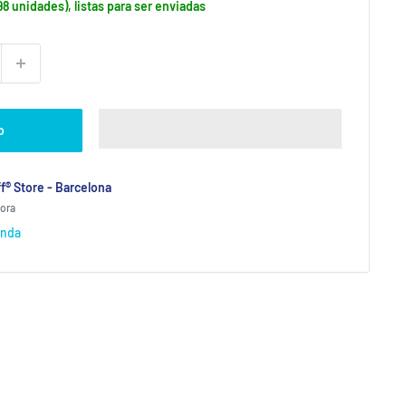
98 unidades), listas para ser enviadas
o
f® Store - Barcelona
hora
enda