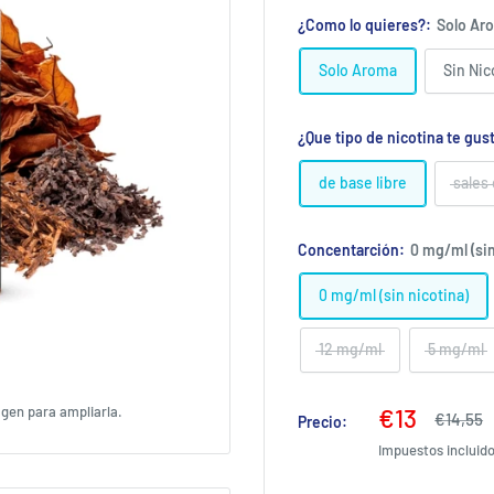
¿Como lo quieres?:
Solo Ar
Solo Aroma
Sin Ni
¿Que tipo de nicotina te gus
de base libre
sales
Concentarción:
0 mg/ml (sin
0 mg/ml (sin nicotina)
12 mg/ml
5 mg/ml
Precio
agen para ampliarla.
€13
Precio
€14,55
Precio:
habitual
de
Impuestos incluid
venta