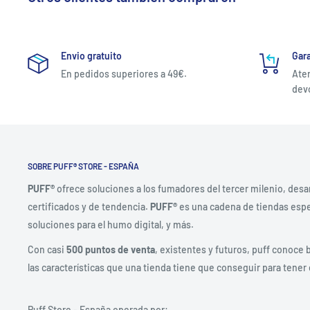
Envio gratuito
Gara
En pedidos superiores a 49€.
Aten
devo
SOBRE PUFF® STORE - ESPAÑA
PUFF®
ofrece soluciones a los fumadores del tercer milenio, desa
certificados y de tendencia.
PUFF®
es una cadena de tiendas espec
soluciones para el humo digital, y más.
Con casi
500 puntos de venta
, existentes y futuros, puff conoce 
las características que una tienda tiene que conseguir para tener 
Puff Store - España operada por: