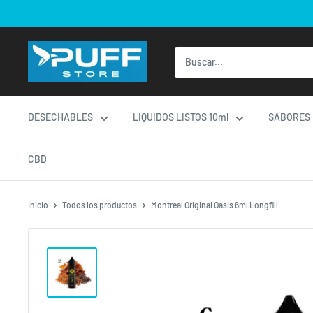
Ir
directamente
al
contenido
DESECHABLES
LIQUIDOS LISTOS 10ml
SABORES
CBD
Inicio
Todos los productos
Montreal Original Oasis 6ml Longfill