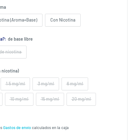
oma
cotina (Aroma+Base)
Con Nicotina
ta?:
de base libre
 de nicotina
 nicotina)
1.5 mg/ml
3 mg/ml
6 mg/ml
10 mg/ml
15 mg/ml
20 mg/ml
os
Gastos de envío
calculados en la caja