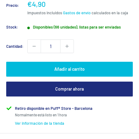
Precio
€4,90
Precio:
de
Impuestos incluidos
Gastos de envío
calculados en la caja
venta
Stock:
Disponibles (66 unidades), listas para ser enviadas
Cantidad:
Añadir al carrito
Comprar ahora
Retiro disponible en Puff® Store - Barcelona
Normalmente está listo en 1 hora
Ver información de la tienda