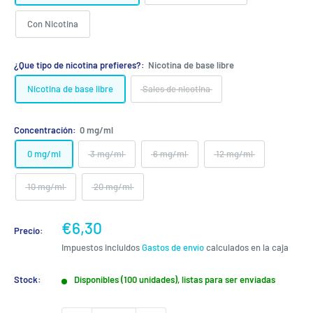
Con Nicotina
¿Que tipo de nicotina prefieres?:
Nicotina de base libre
Nicotina de base libre
Sales de nicotina
Concentración:
0 mg/ml
0 mg/ml
3 mg/ml
6 mg/ml
12 mg/ml
10 mg/ml
20 mg/ml
Precio
€6,30
Precio:
de
Impuestos incluidos
Gastos de envío
calculados en la caja
venta
Stock:
Disponibles (100 unidades), listas para ser enviadas