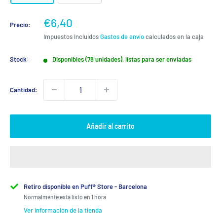
Precio
€6,40
Precio:
de
Impuestos incluidos
Gastos de envío
calculados en la caja
venta
Stock:
Disponibles (78 unidades), listas para ser enviadas
Cantidad:
Añadir al carrito
Retiro disponible en Puff® Store - Barcelona
Normalmente está listo en 1 hora
Ver información de la tienda