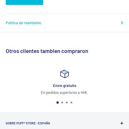
Política de reembolso
Otros clientes tambien compraron
vio gratuito
G
s superiores a 49€.
Atención al cliente 24 ho
SOBRE PUFF® STORE - ESPAÑA