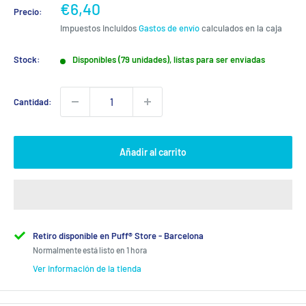
Precio
€6,40
Precio:
de
Impuestos incluidos
Gastos de envío
calculados en la caja
venta
Stock:
Disponibles (79 unidades), listas para ser enviadas
Cantidad:
Añadir al carrito
Retiro disponible en Puff® Store - Barcelona
Normalmente está listo en 1 hora
Ver información de la tienda