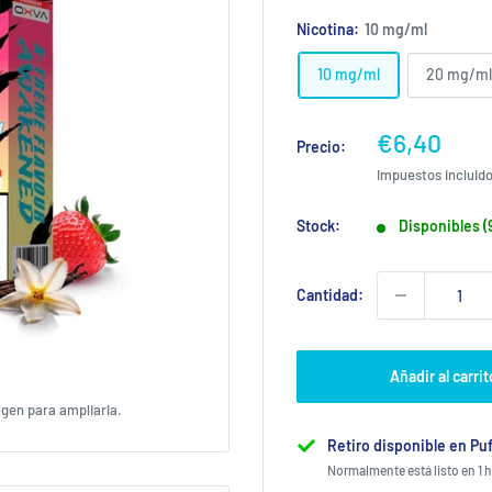
Nicotina:
10 mg/ml
10 mg/ml
20 mg/ml
Precio
€6,40
Precio:
de
Impuestos incluid
venta
Stock:
Disponibles (9
Cantidad:
Añadir al carrit
agen para ampliarla.
Retiro disponible en Puf
Normalmente está listo en 1 