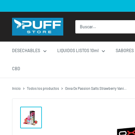
Ir
directamente
al
contenido
DESECHABLES
LIQUIDOS LISTOS 10ml
SABORES
CBD
Inicio
Todos los productos
Oxva Ox Passion Salts Strawberry Vani...