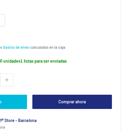
os
Gastos de envío
calculados en la caja
1 unidades), listas para ser enviadas
o
Comprar ahora
f® Store - Barcelona
hora