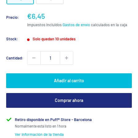
Precio
€6,45
Precio:
de
Impuestos incluidos
Gastos de envío
calculados en la caja
venta
Stock:
Solo quedan 10 unidades
Cantidad:
Añadir al carrito
Comprar ahora
Retiro disponible en Puff® Store - Barcelona
Normalmente está listo en 1 hora
Ver información de la tienda