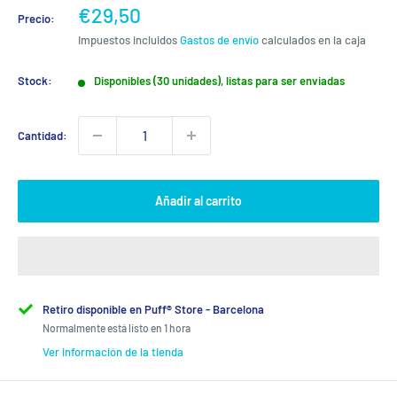
Precio
€29,50
Precio:
de
Impuestos incluidos
Gastos de envío
calculados en la caja
venta
Stock:
Disponibles (30 unidades), listas para ser enviadas
Cantidad:
Añadir al carrito
Retiro disponible en Puff® Store - Barcelona
Normalmente está listo en 1 hora
Ver información de la tienda