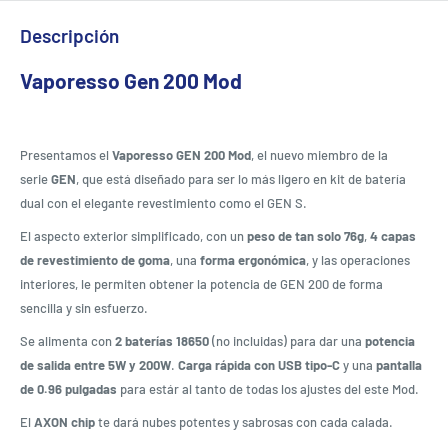
Descripción
Vaporesso Gen 200 Mod
Presentamos el
Vaporesso
GEN 200 Mod
, el nuevo miembro de la
serie
GEN
, que está diseñado para ser lo más ligero en kit de batería
dual con el elegante revestimiento como el GEN S.
El aspecto exterior simplificado, con un
peso de tan solo 76g
,
4 capas
de revestimiento de goma
, una
forma ergonómica
, y las operaciones
interiores, le permiten obtener la potencia de GEN 200 de forma
sencilla y sin esfuerzo.
Se alimenta con
2 baterías 18650
(no incluidas) para dar una
potencia
de salida entre 5W y 200W
.
Carga rápida con USB tipo-C
y una
pantalla
de 0.96 pulgadas
para estár al tanto de todas los ajustes del este Mod.
El
AXON chip
te dará nubes potentes y sabrosas con cada calada.