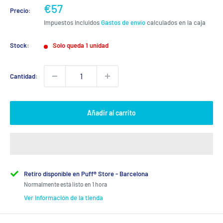
Precio
€57
Precio:
de
Impuestos incluidos
Gastos de envío
calculados en la caja
venta
Stock:
Solo queda 1 unidad
Cantidad:
Añadir al carrito
Retiro disponible en Puff® Store - Barcelona
Normalmente está listo en 1 hora
Ver información de la tienda